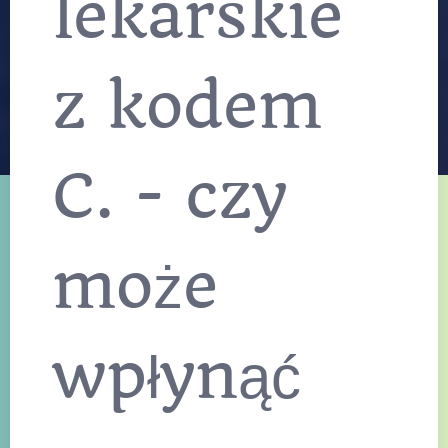
lekarskie
z kodem
C. - czy
może
wpłynąć