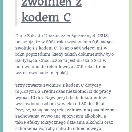
zwolnień z
kodem C
Dane Zakładu Ubezpieczeń Społecznych (
ZUS
)
pokazują, że w 2024 roku wystawiono
9,5 tysiąca
zwolnień
z kodem C. To aż
o 45% więcej
niż w
roku poprzednim, kiedy takich dokumentów było
6,6 tysiąca
. Choć liczba ta jest niższa o 23% w
porównaniu do rekordowego 2019 roku, trend
wzrostowy budzi niepokój.
Trzy czwarte
zwolnień z kodem C dotyczy
mężczyzn, a
średni czas niezdolności do pracy
wynosi 10 dni
. Najwięcej takich dokumentów,
wystawiono osobom w wieku od
30 do 49 lat
.
Przyczyną są najczęściej
zaburzenia psychiczne
i
zachowania wywołane spożyciem alkoholu, a
także efekty toksycznego działania alkoholu oraz
schorzenia wątroby i układu oddechowego.