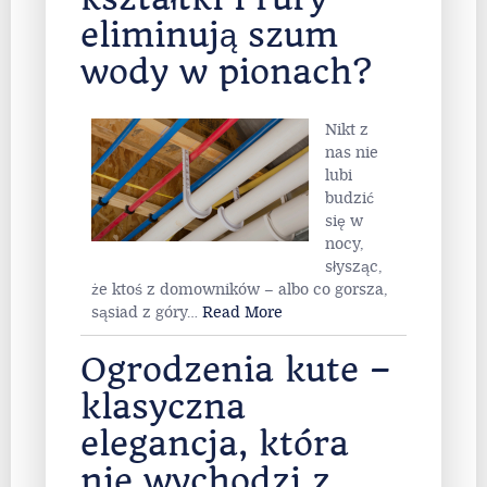
eliminują szum
wody w pionach?
Nikt z
nas nie
lubi
budzić
się w
nocy,
słysząc,
że ktoś z domowników – albo co gorsza,
sąsiad z góry
…
Read More
Ogrodzenia kute –
klasyczna
elegancja, która
nie wychodzi z