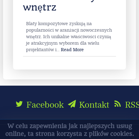
wnętrz
Blaty kompozytowe zyskują na
popularności w aranżacji nowoczesnych
wnętrz. Ich unikalne właściwości czynią
je atrakcyjnym wyborem dla wielu
projektantów i
…
Read More
Facebook
Kontakt
RS
W celu zapewnienia jak najlepszych usług
online, ta strona korzysta z plików cookies.