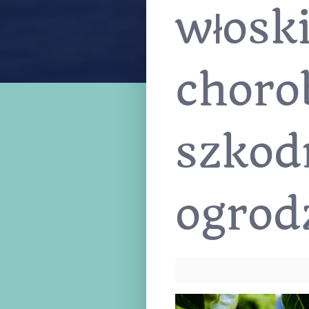
włosk
choro
szkod
ogrod