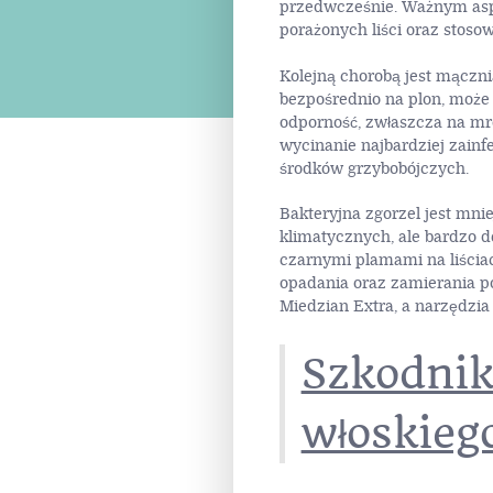
przedwcześnie. Ważnym aspe
porażonych liści oraz stoso
Kolejną chorobą jest mączn
bezpośrednio na plon, może 
odporność, zwłaszcza na mró
wycinanie najbardziej zainf
środków grzybobójczych.
Bakteryjna zgorzel jest mn
klimatycznych, ale bardzo d
czarnymi plamami na liścia
opadania oraz zamierania po
Miedzian Extra, a narzędzia
Szkodnik
włoskieg