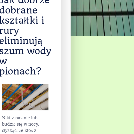
Jak dobrze
dobrane
kształtki i
rury
eliminują
szum wody
w
pionach?
Nikt z nas nie lubi
budzić się w nocy,
słysząc, że ktoś z