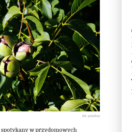
fot: pixabay
to spotykany w przydomowych