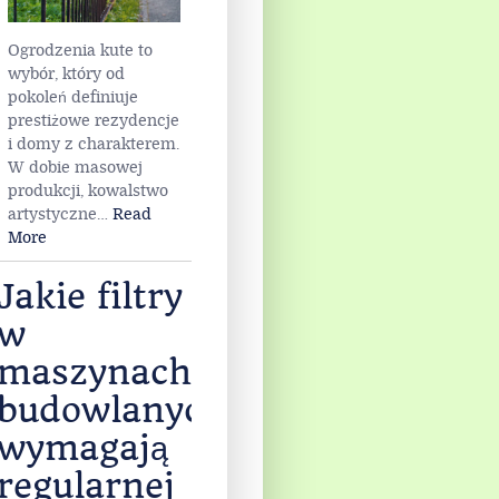
Ogrodzenia kute to
wybór, który od
pokoleń definiuje
prestiżowe rezydencje
i domy z charakterem.
W dobie masowej
produkcji, kowalstwo
artystyczne
…
Read
More
Jakie filtry
w
maszynach
budowlanych
wymagają
regularnej