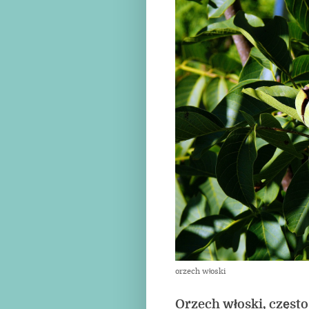
orzech włoski
Orzech włoski, częs