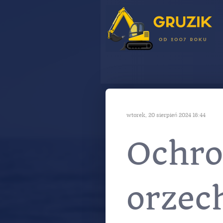
wtorek, 20 sierpień 2024 16:44
Ochr
orzec