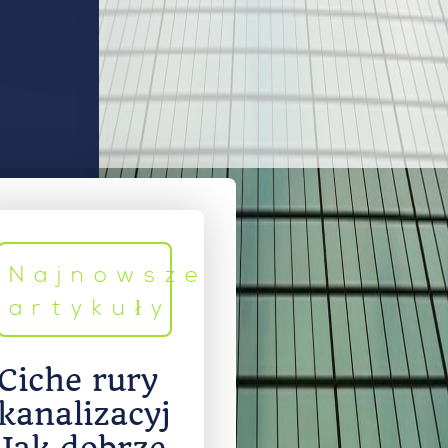
Najnowsze
artykuły
Ciche rury
kanalizacyjne.