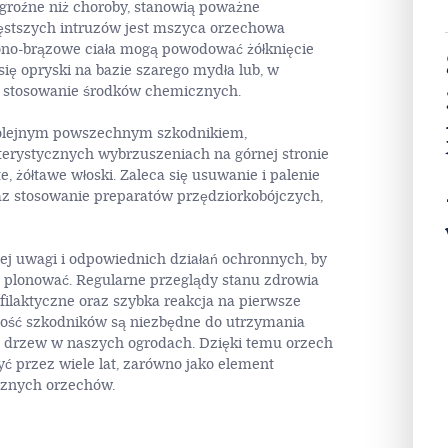
 groźne niż choroby, stanowią poważne
ęstszych intruzów jest mszyca orzechowa
elono-brązowe ciała mogą powodować żółknięcie
 się opryski na bazie szarego mydła lub, w
, stosowanie środków chemicznych.
kolejnym powszechnym szkodnikiem,
rystycznych wybrzuszeniach na górnej stronie
ste, żółtawe włoski. Zaleca się usuwanie i palenie
raz stosowanie preparatów przędziorkobójczych,
j uwagi i odpowiednich działań ochronnych, by
e plonować. Regularne przeglądy stanu zdrowia
ilaktyczne oraz szybka reakcja na pierwsze
ość szkodników są niezbędne do utrzymania
 drzew w naszych ogrodach. Dzięki temu orzech
yć przez wiele lat, zarówno jako element
acznych orzechów.