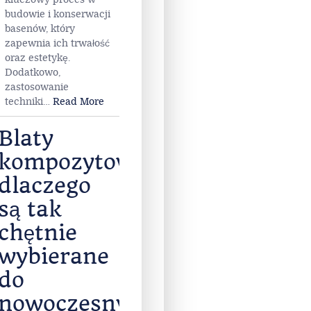
budowie i konserwacji
basenów, który
zapewnia ich trwałość
oraz estetykę.
Dodatkowo,
zastosowanie
techniki
…
Read More
Blaty
kompozytowe-
dlaczego
są tak
chętnie
wybierane
do
nowoczesnych