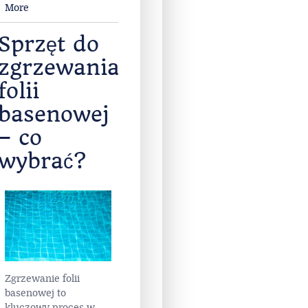
More
Sprzęt do
zgrzewania
folii
basenowej
– co
wybrać?
Zgrzewanie folii
basenowej to
kluczowy proces w