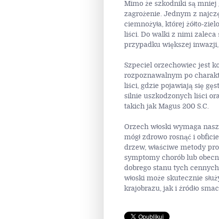
Mimo że szkodniki są mniej
zagrożenie. Jednym z najcz
ciemnożyła, której żółto-zi
liści. Do walki z nimi zaleca
przypadku większej inwazji
Szpeciel orzechowiec jest 
rozpoznawalnym po charakte
liści, gdzie pojawiają się gę
silnie uszkodzonych liści o
takich jak Magus 200 S.C.
Orzech włoski wymaga nasze
mógł zdrowo rosnąć i obfici
drzew, właściwe metody prof
symptomy chorób lub obecn
dobrego stanu tych cennych
włoski może skutecznie służ
krajobrazu, jak i źródło sm