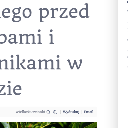
iego przed
bami i
nikami w
zie
wielkość czcionki
Wydrukuj
Email