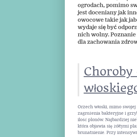
ogrodach, pomimo swo
jest doceniany jak in
owocowe takie jak jab
wydaje się być odporny
nich wolny. Poznanie
dla zachowania zdrow
Choroby 
włoskieg
Orzech włoski, mimo swojej 
zagrożenia bakteryjne i grz
ilość plonów. Najbardziej ni
która objawia się żółtymi p
brunatnienie. Przy intensyw