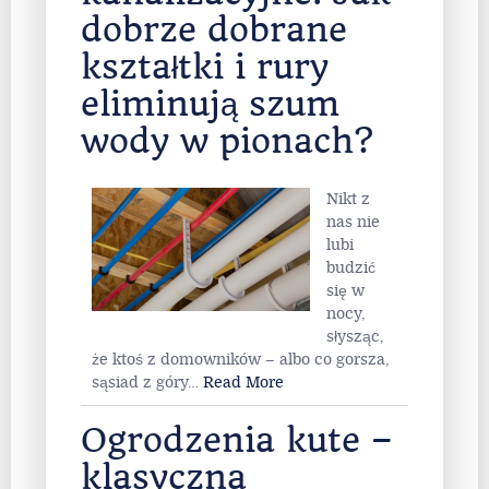
dobrze dobrane
kształtki i rury
eliminują szum
wody w pionach?
Nikt z
nas nie
lubi
budzić
się w
nocy,
słysząc,
że ktoś z domowników – albo co gorsza,
sąsiad z góry
…
Read More
Ogrodzenia kute –
klasyczna