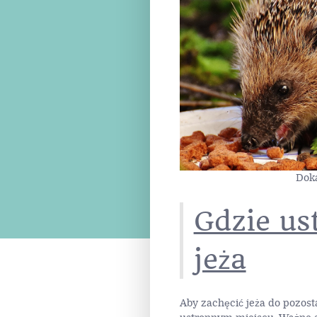
Doka
Gdzie us
jeża
Aby zachęcić jeża do pozost