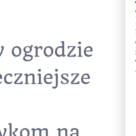
w ogrodzie
eczniejsze
wkom na