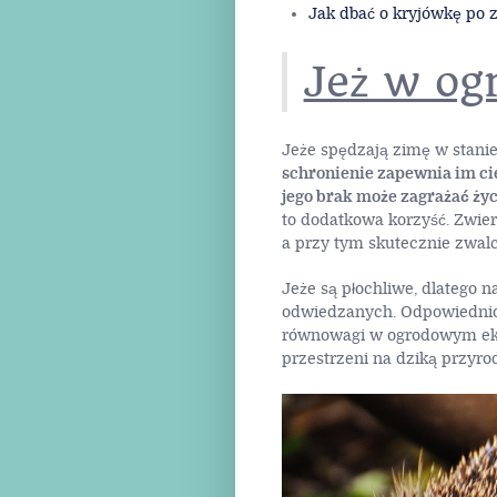
Jak dbać o kryjówkę po 
Jeż w og
Jeże spędzają zimę w stanie 
schronienie zapewnia im ci
jego brak może zagrażać życ
to dodatkowa korzyść. Zwierz
a przy tym skutecznie zwalcz
Jeże są płochliwe, dlatego n
odwiedzanych. Odpowiednio
równowagi w ogrodowym ekos
przestrzeni na dziką przyro