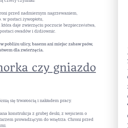
ą cztery czynniki:
 chroni przed nadmiernym nagrzewaniem,
. w postaci żywopłotu,
 która daje zwierzęciu poczucie bezpieczeństwa,
postaci owadów i dżdżownic.
 w pobliżu ulicy, basenu ani miejsc zabaw psów,
ństwem dla zwierzęcia.
orka czy gniazdo
żnią się trwałością i nakładem pracy.
na konstrukcja z grubej deski, z wejściem o
rytarzem prowadzącym do wnętrza. Chroni przed
mi.