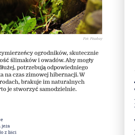
Fot: Pixabay
przymierzeńcy ogrodników, skutecznie
ność ślimaków i owadów. Aby mogły
dłużej, potrzebują odpowiedniego
a na czas zimowej hibernacji. W
odach, brakuje im naturalnych
to je stworzyć samodzielnie.
ce
 jeża
 z liści