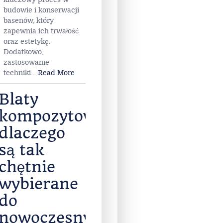
budowie i konserwacji
basenów, który
zapewnia ich trwałość
oraz estetykę.
Dodatkowo,
zastosowanie
techniki
…
Read More
Blaty
kompozytowe-
dlaczego
są tak
chętnie
wybierane
do
nowoczesnych