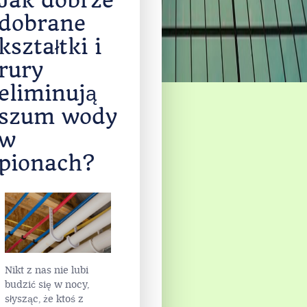
Jak dobrze
dobrane
kształtki i
rury
eliminują
szum wody
w
pionach?
Nikt z nas nie lubi
budzić się w nocy,
słysząc, że ktoś z