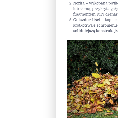
Norka
– wykopana płytk
lub słomą, przykryta ga
fragmentem rury drenars
Gniazdo z liści
– kopiec z
krótkotrwałe schronienie
solidniejszą konstrukcją