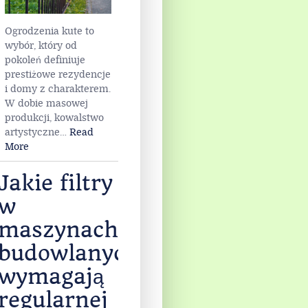
Ogrodzenia kute to
wybór, który od
pokoleń definiuje
prestiżowe rezydencje
i domy z charakterem.
W dobie masowej
produkcji, kowalstwo
artystyczne
…
Read
More
Jakie filtry
w
maszynach
budowlanych
wymagają
regularnej