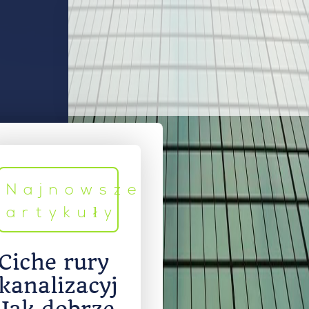
Najnowsze
artykuły
Ciche rury
kanalizacyjne.