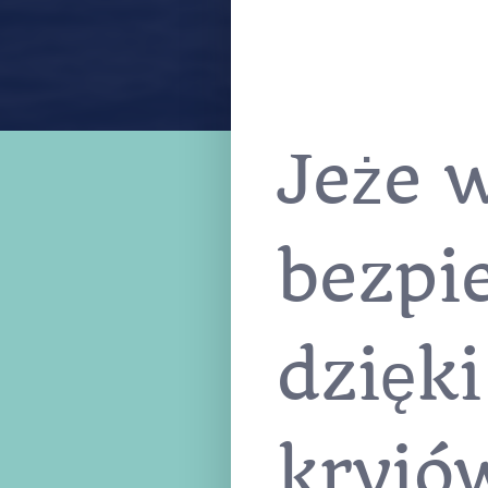
Jeże 
bezpi
dzięki
kryjó