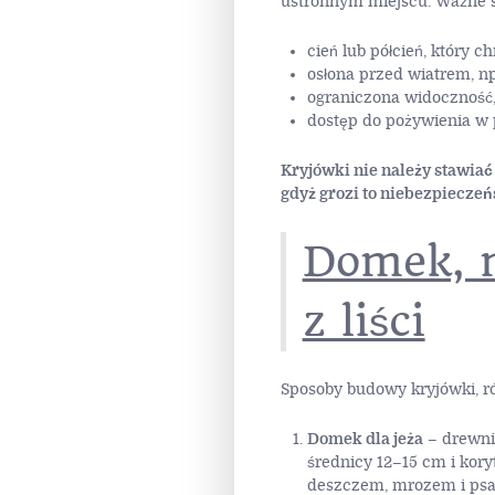
ustronnym miejscu. Ważne s
cień lub półcień, który
osłona przed wiatrem, np
ograniczona widoczność,
dostęp do pożywienia w 
Kryjówki nie należy stawiać
gdyż grozi to niebezpiecze
Domek, n
z liści
Sposoby budowy kryjówki, ró
Domek dla jeża
– drewnia
średnicy 12–15 cm i ko
deszczem, mrozem i psa