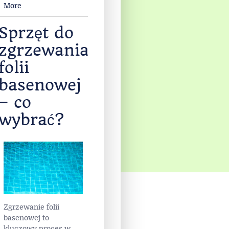
More
Sprzęt do
zgrzewania
folii
basenowej
– co
wybrać?
Zgrzewanie folii
basenowej to
kluczowy proces w