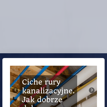
Ciche rury
Ogrodzenia
‹
›
kanalizacyjne.
kute –
Jak dobrze
klasyczna