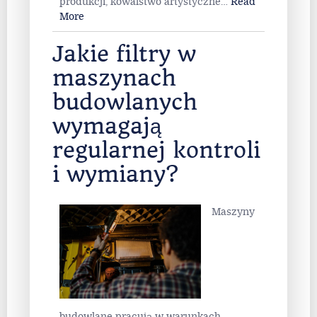
produkcji, kowalstwo artystyczne
…
Read
More
Jakie filtry w
maszynach
budowlanych
wymagają
regularnej kontroli
i wymiany?
Maszyny
budowlane pracują w warunkach