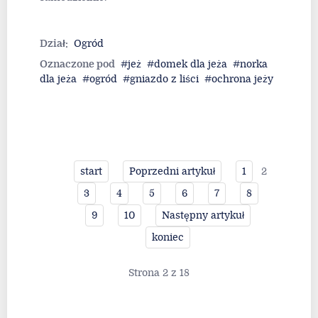
Dział:
Ogród
Oznaczone pod
jeż
domek dla jeża
norka
dla jeża
ogród
gniazdo z liści
ochrona jeży
2
start
Poprzedni artykuł
1
3
4
5
6
7
8
9
10
Następny artykuł
koniec
Strona 2 z 18