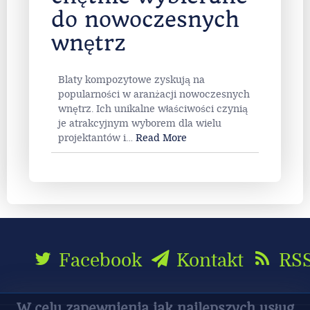
do nowoczesnych
wnętrz
Blaty kompozytowe zyskują na
popularności w aranżacji nowoczesnych
wnętrz. Ich unikalne właściwości czynią
je atrakcyjnym wyborem dla wielu
projektantów i
…
Read More
Facebook
Kontakt
RS
W celu zapewnienia jak najlepszych usług