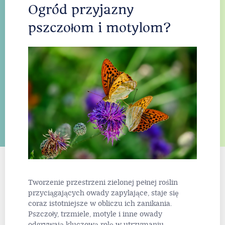
Ogród przyjazny
pszczołom i motylom?
Tworzenie przestrzeni zielonej pełnej roślin
przyciągających owady zapylające, staje się
coraz istotniejsze w obliczu ich zanikania.
Pszczoły, trzmiele, motyle i inne owady
odgrywają kluczową rolę w utrzymaniu