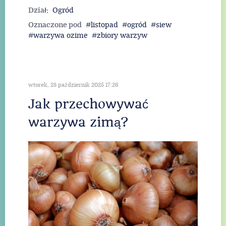
Dział:
Ogród
Oznaczone pod
listopad
ogród
siew
warzywa ozime
zbiory warzyw
wtorek, 28 październik 2025 17:26
Jak przechowywać
warzywa zimą?