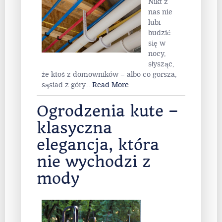
Nikt z
nas nie
lubi
budzić
się w
nocy,
słysząc,
że ktoś z domowników – albo co gorsza,
sąsiad z góry
…
Read More
Ogrodzenia kute –
klasyczna
elegancja, która
nie wychodzi z
mody