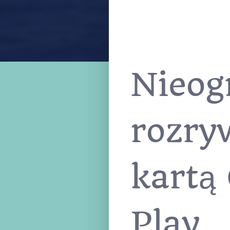
Nieog
rozry
kartą
Play