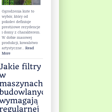
Ogrodzenia kute to
wybór, który od
pokoleń definiuje
prestiżowe rezydencje
i domy z charakterem.
W dobie masowej
produkcji, kowalstwo
artystyczne
…
Read
More
Jakie filtry
w
maszynach
budowlanych
wymagają
regularnej