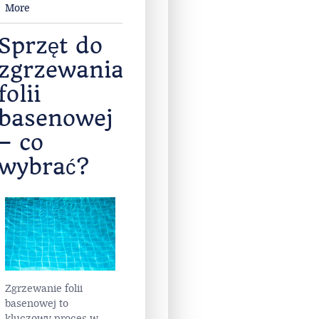
More
Sprzęt do
zgrzewania
folii
basenowej
– co
wybrać?
Zgrzewanie folii
basenowej to
kluczowy proces w