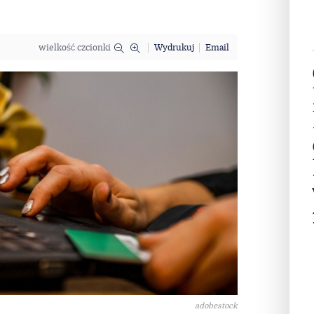
wielkość czcionki
Wydrukuj
Email
adobestock