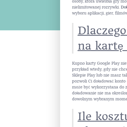
osoby, która uwielbia gry m
nielimitowanej rozrywki.
Do
wyboru aplikacji, gier, film
Dlaczego
na kartę
Kupno karty Google Play nie
przykład wtedy, gdy nie chc
Sklepie Play lub nie masz ta
pozwoli Ci doładować konto 
może być wykorzystana do 
doładowanie nie ma określo
dowolnym wybranym mome
Ile kosz