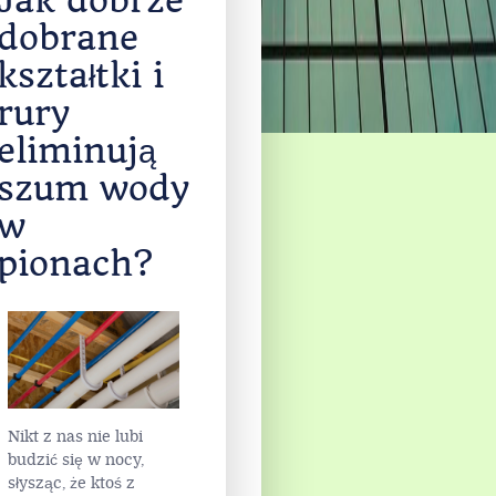
Jak dobrze
dobrane
kształtki i
rury
eliminują
szum wody
w
pionach?
Nikt z nas nie lubi
budzić się w nocy,
słysząc, że ktoś z