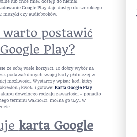
obilne lub chce mieć dostęp do niemal
ładowanie Google Play
daje dostęp do szerokiego
ów, muzyki czy audiobooków.
 warto postawić
 Google Play?
sie ze sobą wiele korzyści. To dobry wybór na
esz podawać danych swojej karty płatniczej w
kiej możliwości. Wystarczy wpisać kod, który
określoną kwotą i gotowe!
Karta Google Play
zakupu dowolnego rodzaju zawartości – ponadto
nego terminu ważności; można go użyć w
ncie.
tuje
karta Google