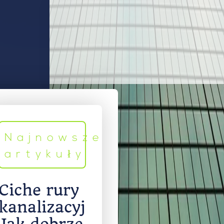
Najnowsze
artykuły
Ciche rury
kanalizacyjne.