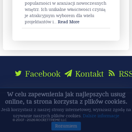
popularności w aranżacji nowoczesnych
wnętrz. Ich unikalne właściwości czynią
je atrakcyjnym wyborem dla wielu
projektantów i
…
Read More
Facebook
Kontakt
RS
W celu zapewnienia jak najlepszych usług
online, ta strona korzysta z plików cookies.
Jeśli korzystasz z naszej strony internetowej, wyrażasz zgodę na
używanie naszych plików cookies.
Dalsze informacje
© 2007 - 2026 ROCKETTHEME LLC
Rozumiem