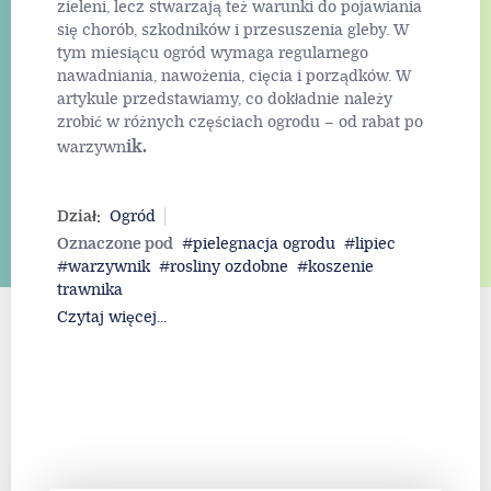
Lipiec to czas intensywnego wzrostu roślin, ale i
wzmożonej pracy dla ogrodników. Wysokie
temperatury i długie dni sprzyjają rozwojowi
zieleni, lecz stwarzają też warunki do pojawiania
się chorób, szkodników i przesuszenia gleby. W
tym miesiącu ogród wymaga regularnego
nawadniania, nawożenia, cięcia i porządków. W
artykule przedstawiamy, co dokładnie należy
zrobić w różnych częściach ogrodu – od rabat po
ik.
warzywn
Dział:
Ogród
Oznaczone pod
pielegnacja ogrodu
lipiec
warzywnik
rosliny ozdobne
koszenie
trawnika
Czytaj więcej...