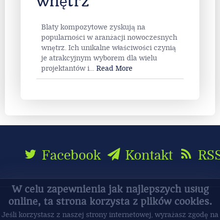
chętnie wybierane
do nowoczesnych
wnętrz
Blaty kompozytowe zyskują na
popularności w aranżacji nowoczesnych
wnętrz. Ich unikalne właściwości czynią
je atrakcyjnym wyborem dla wielu
projektantów i
…
Read More
Facebook
Kontakt
RS
W celu zapewnienia jak najlepszych usług
online, ta strona korzysta z plików cookies.
Jeśli korzystasz z naszej strony internetowej, wyrażasz zgodę na