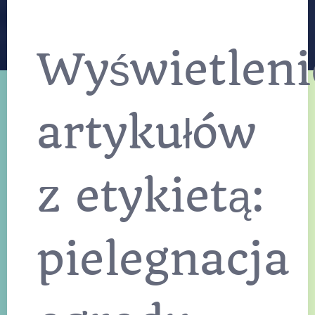
wychodzi z
mody
Ogrodzenia kute to
wybór, który od
Wyświetleni
pokoleń definiuje
prestiżowe
rezydencje i domy z
charakterem. W
dobie masowej
artykułów
produkcji,
kowalstwo
artystyczne
pozostaje symbolem
z etykietą:
luksusu, łączącym
szlachetny metal z
niepowtarzalnym
designem. Nic tak
skutecznie nie
pielegnacja
podnosi prestiżu
posesji, jak