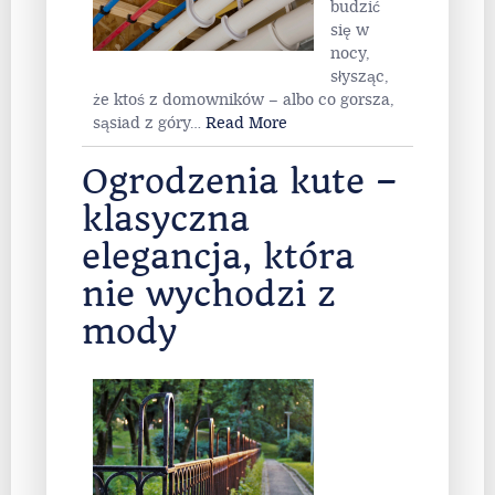
Nikt z
nas nie
lubi
budzić
się w
nocy,
słysząc,
że ktoś z domowników – albo co gorsza,
sąsiad z góry
…
Read More
Ogrodzenia kute –
klasyczna
elegancja, która
nie wychodzi z
mody