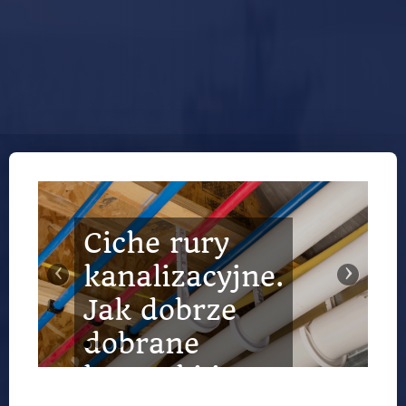
Ogrodzenia
kute –
‹
›
klasyczna
elegancja,
która nie