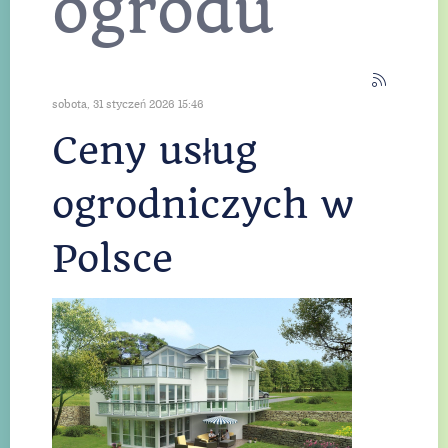
indywidualnie
zaprojektowane
ogrodu
ogrodzenie, które
staje się wizytówką
domu.
Read More
sobota, 31 styczeń 2026 15:46
Read More
Ceny usług
ogrodniczych w
Read More
Polsce
Read More