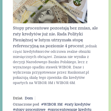
Read More
Stopy procentowe pozostają bez zmian, ale
raty kredytów już nie.
Rada Polityki
Pieniężnej w lutym utrzymała stopę
referencyjną na poziomie 4 procent
, jednak
część kredytobiorców odczuwa realne obniżki
miesięcznych obciążeń. Zmiana nie wynika z
decyzji Narodowego Banku Polskiego, lecz z
wyraźnego spadku stawek WIBOR. Dane i
wyliczenia przygotowane przez Rankomat.pl
pokazują skalę tego zjawiska dla kredytów
opartych na WIBOR 3M i WIBOR 6M.
Dział:
Dom
Oznaczone pod
WIBOR 3M
raty kredytów
stopy procentowe
oprocentowanie kredytu