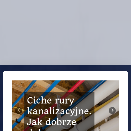
Ciche rury
Ogrodzenia
‹
›
kanalizacyjne.
kute –
Jak dobrze
klasyczna