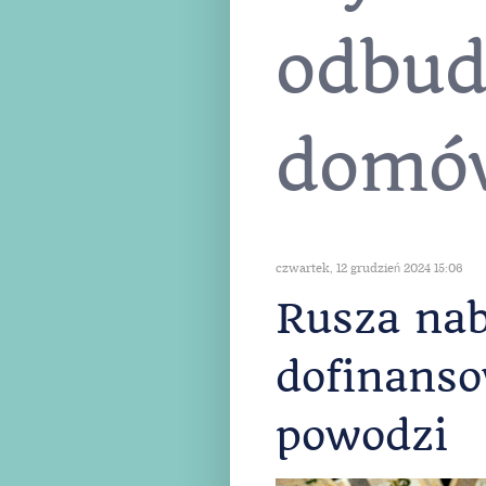
artyk
etykie
odbu
domó
czwartek, 12 grudzień 2024 15:06