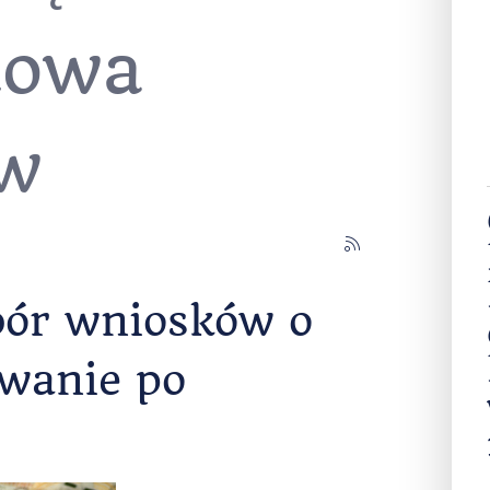
ułów z
tą:
dowa
w