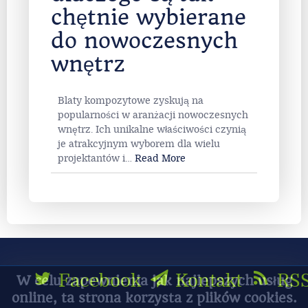
chętnie wybierane
do nowoczesnych
wnętrz
Blaty kompozytowe zyskują na
popularności w aranżacji nowoczesnych
wnętrz. Ich unikalne właściwości czynią
je atrakcyjnym wyborem dla wielu
projektantów i
…
Read More
Facebook
Kontakt
RS
W celu zapewnienia jak najlepszych usług
online, ta strona korzysta z plików cookies.