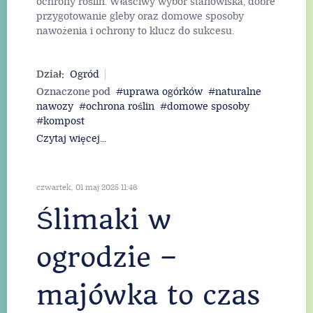
ochrony roślin. Właściwy wybór stanowiska, dobre
przygotowanie gleby oraz domowe sposoby
nawożenia i ochrony to klucz do sukcesu.
Dział:
Ogród
Oznaczone pod
uprawa ogórków
naturalne
nawozy
ochrona roślin
domowe sposoby
kompost
Czytaj więcej...
czwartek, 01 maj 2025 11:46
Ślimaki w
ogrodzie –
majówka to czas