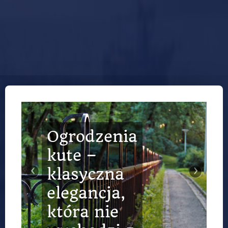
Ogrodzenia
kute –
‹
›
klasyczna
elegancja,
która nie