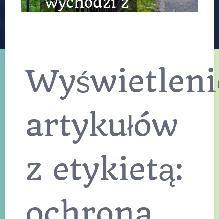
wychodzi z
mody
Ogrodzenia kute to
wybór, który od
Wyświetleni
pokoleń definiuje
prestiżowe
rezydencje i domy z
charakterem. W
dobie masowej
artykułów
produkcji,
kowalstwo
artystyczne
pozostaje symbolem
z etykietą:
luksusu, łączącym
szlachetny metal z
niepowtarzalnym
designem. Nic tak
skutecznie nie
ochrona
podnosi prestiżu
posesji, jak