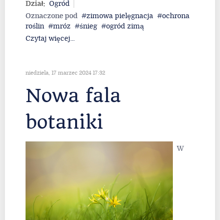
Dział:
Ogród
Oznaczone pod
zimowa pielęgnacja
ochrona
roślin
mróz
śnieg
ogród zimą
Czytaj więcej...
niedziela, 17 marzec 2024 17:32
Nowa fala
botaniki
W