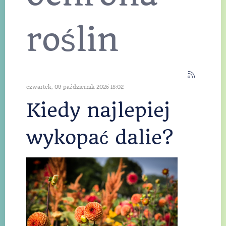
indywidualnie
zaprojektowane
roślin
ogrodzenie, które
staje się wizytówką
domu.
Read More
czwartek, 09 październik 2025 18:02
Read More
Kiedy najlepiej
wykopać dalie?
Read More
Read More