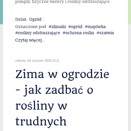
pułapki, fizyczne bariery i rośliny odstraszające.
Dział:
Ogród
Oznaczone pod
ślimaki
ogród
majówka
rośliny odstraszające
ochrona roślin
szałwia
Czytaj więcej...
sobota, 04 styczeń 2025 15:11
Zima w ogrodzie
- jak zadbać o
rośliny w
trudnych