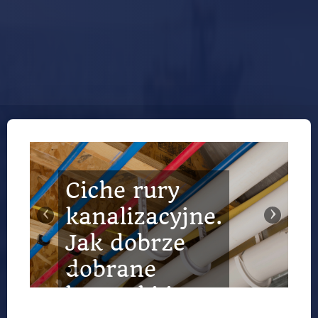
Ciche rury
Ogrodzenia
‹
›
kanalizacyjne.
kute –
Jak dobrze
klasyczna
dobrane
elegancja,
kształtki i
która nie