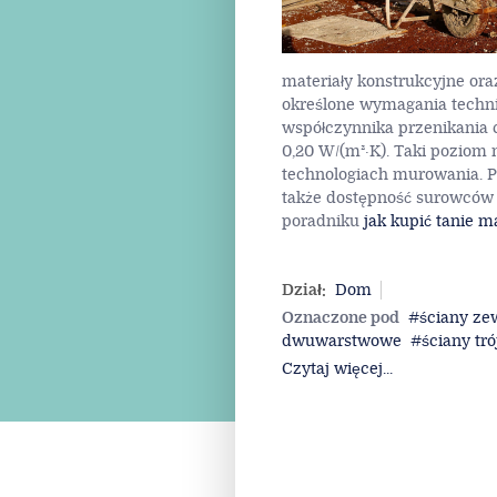
materiały konstrukcyjne ora
określone wymagania techni
współczynnika przenikania c
0,20 W/(m²·K). Taki poziom
technologiach murowania. P
także dostępność surowców i
poradniku
jak kupić tanie m
Dział:
Dom
Oznaczone pod
ściany ze