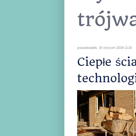
artyk
etykie
trójw
poniedziałek, 19 styczeń 2026 11:10
Ciepłe śc
technologi