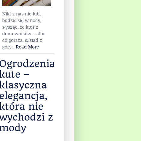
w
pionach?
Nikt z nas nie lubi
budzić się w nocy,
słysząc, że ktoś z
domowników – albo
co gorsza, sąsiad z
góry
…
Read More
Ogrodzenia
kute –
klasyczna