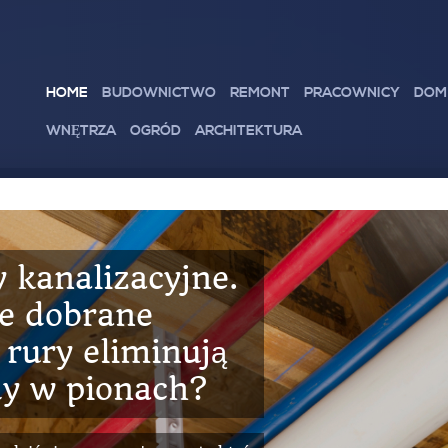
HOME
BUDOWNICTWO
REMONT
PRACOWNICY
DOM
WNĘTRZA
OGRÓD
ARCHITEKTURA
a kute –
 elegancja,
 wychodzi z