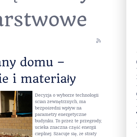
ułów z
tą: ściany
arstwowe
iany domu –
e i materiały