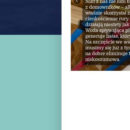
Ogrodzenia kute to 
prestiżowe rezyden
dobie masowej prod
pozostaje symbolem
‹
metal z niepowtarz
skutecznie nie podno
indywidualnie zapr
staje się wizytówk
Read More
Rea