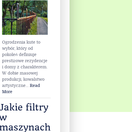
elegancja,
która nie
wychodzi z
mody
Ogrodzenia kute to
wybór, który od
pokoleń definiuje
prestiżowe rezydencje
i domy z charakterem.
W dobie masowej
produkcji, kowalstwo