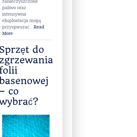
Maszyny budowlane
pracują w warunkach
szczególnie
obciążających układy
filtracyjne. Pył, wilgoć,
drobiny gruntu,
zanieczyszczone
paliwo oraz
intensywna
eksploatacja mogą
przyspieszać
…
Read
More
Sprzęt do
zgrzewania
folii
basenowej