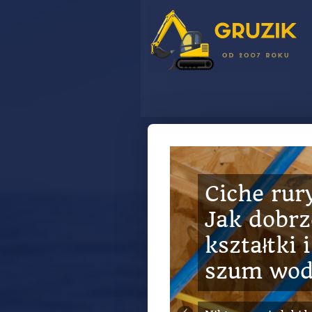
Ogrodzeni
klasyczna
która nie
mody