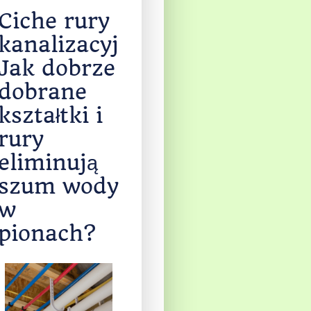
Najnowsze
artykuły
Ciche rury
kanalizacyjne.
Jak dobrze
dobrane
kształtki i
rury
eliminują
szum wody