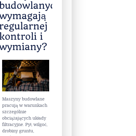
artystyczne
…
Read
More
Jakie filtry
w
maszynach
budowlanych
wymagają
regularnej
kontroli i
wymiany?