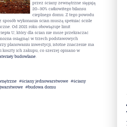
Decyzja o wyborze technologii
ścian zewnętrznych, ma
bezpośredni wpływ na
parametry energetyczne
budynku. To przez te przegrody,
ucieka znaczna część energii
cieplnej. Szacuje się, że straty
przez ściany zewnętrzne sięgają
20–30% całkowitego bilansu
cieplnego domu. Z tego powodu
z sposób wykonania ścian muszą spełniać ściśle
czne. Od 2021 roku obowiązuje limit
iepła U, który dla ścian nie może przekraczać
 można osiągnąć w trzech podstawowych
rzy planowaniu inwestycji, istotne znaczenie ma
 koszty ich zakupu, co szerzej opisano w
ateriały budowlane
.
wnętrzne
ściany jednowarstwowe
ściany