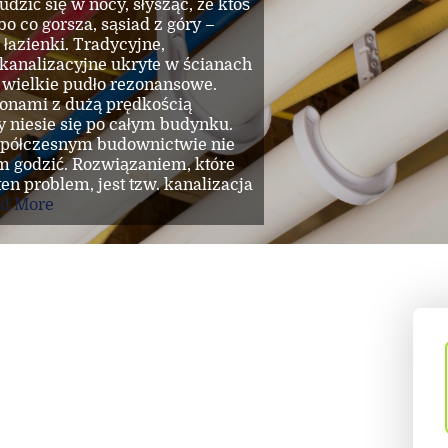
wybór, który od pokoleń definiuje
cje i domy z charakterem. W
ukcji, kowalstwo artystyczne
 luksusu, łączącym szlachetny
alnym designem. Nic tak
si prestiżu posesji, jak
ojektowane ogrodzenie, które
ą domu.
Read More
Read More
d More