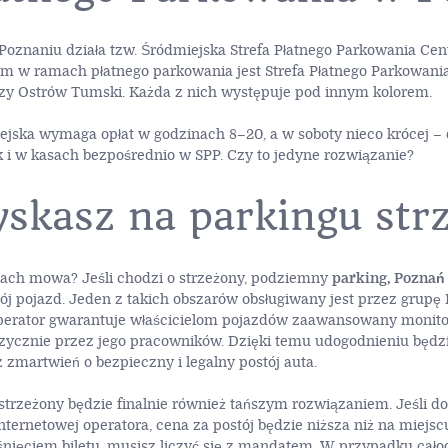
Poznaniu działa tzw. Śródmiejska Strefa Płatnego Parkowania Cen
em w ramach płatnego parkowania jest Strefa Płatnego Parkowani
czy Ostrów Tumski. Każda z nich występuje pod innym kolorem.
ejska wymaga opłat w godzinach 8–20, a w soboty nieco krócej – d
k i w kasach bezpośrednio w SPP. Czy to jedyne rozwiązanie?
yskasz na parkingu st
ciach mowa? Jeśli chodzi o strzeżony, podziemny
parking, Poznań
swój pojazd. Jeden z takich obszarów obsługiwany jest przez grupę 
Operator gwarantuje właścicielom pojazdów zaawansowany monitor
zycznie przez jego pracowników. Dzięki temu udogodnieniu będzi
martwień o bezpieczny i legalny postój auta.
 strzeżony będzie finalnie również tańszym rozwiązaniem. Jeśli d
ernetowej operatora, cena za postój będzie niższa niż na miejscu
nięciem biletu, musisz liczyć się z mandatem. W przypadku cał