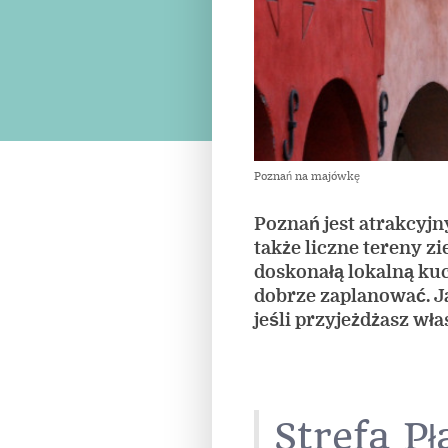
Poznań na majówkę
Poznań jest atrakcyjn
także liczne tereny zi
doskonałą lokalną ku
dobrze zaplanować. J
jeśli przyjeżdżasz w
Strefa P