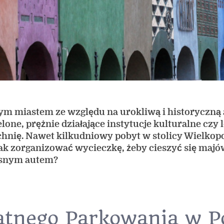
ym miastem ze względu na urokliwą i historyczną a
elone, prężnie działające instytucje kulturalne czy
chnię. Nawet kilkudniowy pobyt w stolicy Wielkop
ak zorganizować wycieczkę, żeby cieszyć się maj
łasnym autem?
łatnego Parkowania w 