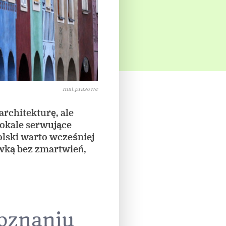
mat.prasowe
rchitekturę, ale
 lokale serwujące
olski warto wcześniej
ówką bez zmartwień,
Poznaniu