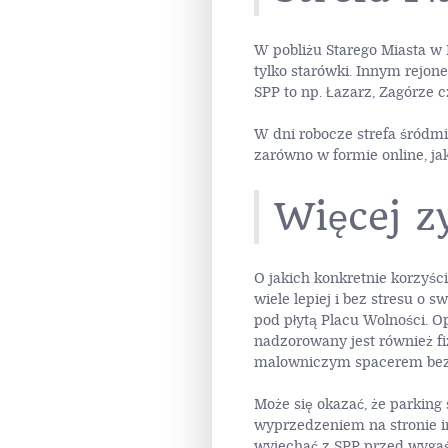
W pobliżu Starego Miasta w 
tylko starówki. Innym rejon
SPP to np. Łazarz, Zagórze 
W dni robocze strefa śródmi
zarówno w formie online, ja
Więcej z
O jakich konkretnie korzyś
wiele lepiej i bez stresu o 
pod płytą Placu Wolności. 
nadzorowany jest również fi
malowniczym spacerem bez z
Może się okazać, że parking
wyprzedzeniem na stronie int
wyjechać z SPP przed wygaś