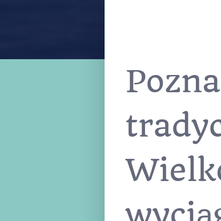
Pozna
tradyc
Wielk
wyciąg