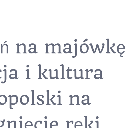
ń na majówkę
ja i kultura
opolski na
nięcie ręki