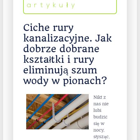
artykuły
Ciche rury
kanalizacyjne. Jak
dobrze dobrane
kształtki i rury
eliminują szum
wody w pionach?
Nikt z
nas nie
lubi
budzić
się w
nocy,
słysząc,