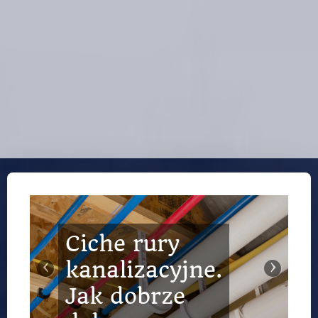
Ciche rury
Ogrodzenia
‹
›
kanalizacyjne.
kute –
Jak dobrze
klasyczna