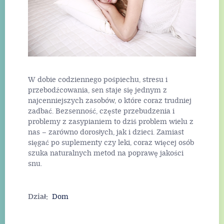
designem. Nic tak
skutecznie nie
podnosi prestiżu
posesji, jak
indywidualnie
zaprojektowane
ogrodzenie, które
staje się wizytówką
W dobie codziennego pośpiechu, stresu i
domu.
Read More
przebodźcowania, sen staje się jednym z
najcenniejszych zasobów, o które coraz trudniej
zadbać. Bezsenność, częste przebudzenia i
problemy z zasypianiem to dziś problem wielu z
Read More
nas – zarówno dorosłych, jak i dzieci. Zamiast
sięgać po suplementy czy leki, coraz więcej osób
szuka naturalnych metod na poprawę jakości
snu.
Read More
Dział:
Dom