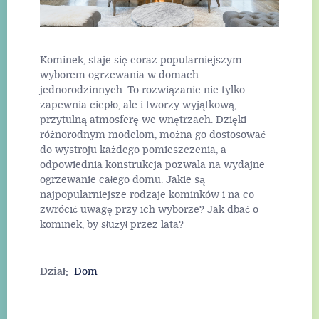
indywidualnie
zaprojektowane
ogrodzenie, które
staje się wizytówką
Kominek, staje się coraz popularniejszym
domu.
Read More
wyborem ogrzewania w domach
jednorodzinnych. To rozwiązanie nie tylko
zapewnia ciepło, ale i tworzy wyjątkową,
przytulną atmosferę we wnętrzach. Dzięki
Read More
różnorodnym modelom, można go dostosować
do wystroju każdego pomieszczenia, a
odpowiednia konstrukcja pozwala na wydajne
ogrzewanie całego domu. Jakie są
najpopularniejsze rodzaje kominków i na co
zwrócić uwagę przy ich wyborze? Jak dbać o
Read More
kominek, by służył przez lata?
Read More
Dział:
Dom