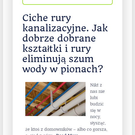
Ciche rury
kanalizacyjne. Jak
dobrze dobrane
kształtki i rury
eliminują szum
wody w pionach?
Nikt z
nas nie
lubi
budzić
się w
nocy,
słysząc,
że ktoś z domowników – albo co gorsza,