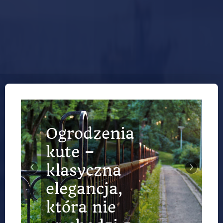
Ogrodzenia
kute –
‹
›
klasyczna
elegancja,
która nie