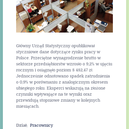
designem. Nic tak
skutecznie nie
podnosi prestiżu
posesji, jak
indywidualnie
zaprojektowane
ogrodzenie, które
staje się wizytówką
Główny Urząd Statystyczny opublikował
domu.
Read More
styczniowe dane dotyczące rynku pracy w
Polsce. Przeciętne wynagrodzenie brutto w
sektorze przedsiębiorstw wzrosło o 9,2% w ujęciu
rocznym i osiągnęło poziom 8 482,47 zł.
Read More
Jednocześnie odnotowano spadek zatrudnienia
o 0,9% w porównaniu z analogicznym okresem
ubiegłego roku. Eksperci wskazują na złożone
czynniki wpływające na te wyniki oraz
przewidują stopniowe zmiany w kolejnych
miesiącach.
Read More
Dział:
Pracownicy