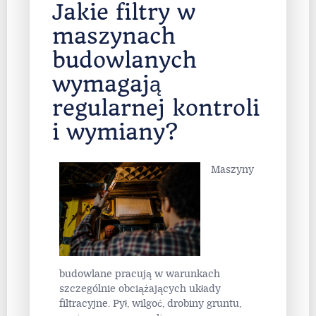
Jakie filtry w
maszynach
budowlanych
wymagają
regularnej kontroli
i wymiany?
Maszyny
budowlane pracują w warunkach
szczególnie obciążających układy
filtracyjne. Pył, wilgoć, drobiny gruntu,