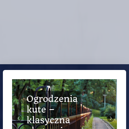
Ogrodzenia
kute –
‹
›
klasyczna